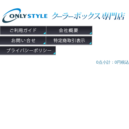
0
点
小計：
0
円
税込